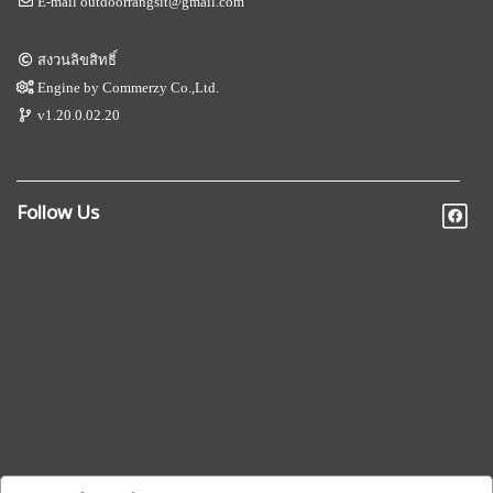
E-mail
outdoorrangsit@gmail.com
สงวนลิขสิทธิ์
Engine by
Commerzy Co.,Ltd.
v1.20.0.02.20
Follow Us