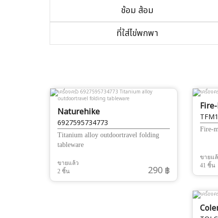
ช้อม ส้อม
ที่ใส่ไข่พกพา
Fire
Naturehike
TFM1
6927595734773
Fire-m
Titanium alloy outdoortravel folding
tableware
ขายแล
ขายแล้ว
41 ชิ้น
290 ฿
2 ชิ้น
Col