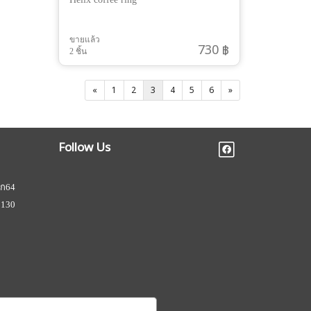
ขายแล้ว
730 ฿
2 ชิ้น
«
1
2
3
4
5
6
»
Follow Us
ยก64
2130