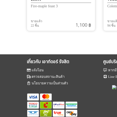
Fire-maple feast 3
Colema
ขายแล้ว
ขายแล
1,100 ฿
22 ชิ้น
94 ชิ้น
เกี่ยวกับ เอาท์ดอร์ รังสิต
ศูนย์บร
แจ้งโอน
หากมี
ตรวจสอบสถานะสินค้า
Line I
นโยบายความเป็นส่วนตัว