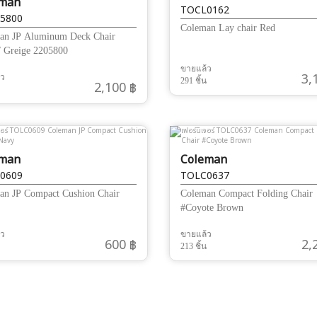
eman
TOCL0162
5800
Coleman Lay chair Red
an JP Aluminum Deck Chair
/ Greige 2205800
ขายแล้ว
3,
้ว
291 ชิ้น
2,100 ฿
eman
Coleman
0609
TOLC0637
an JP Compact Cushion Chair
Coleman Compact Folding Chair
#Coyote Brown
้ว
ขายแล้ว
600 ฿
2,
213 ชิ้น