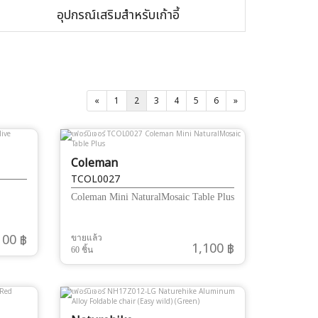
อุปกรณ์เสริมสำหรับเก้าอี้
«
1
2
3
4
5
6
»
Coleman
TCOL0027
Coleman Mini NaturalMosaic Table Plus
100 ฿
ขายแล้ว
1,100 ฿
60 ชิ้น