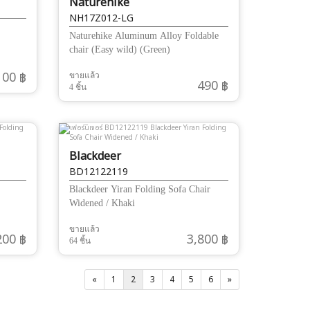
Naturehike
NH17Z012-LG
Naturehike Aluminum Alloy Foldable
chair (Easy wild) (Green)
100 ฿
ขายแล้ว
490 ฿
4 ชิ้น
Blackdeer
BD12122119
Blackdeer Yiran Folding Sofa Chair
Widened / Khaki
ขายแล้ว
200 ฿
3,800 ฿
64 ชิ้น
«
1
2
3
4
5
6
»