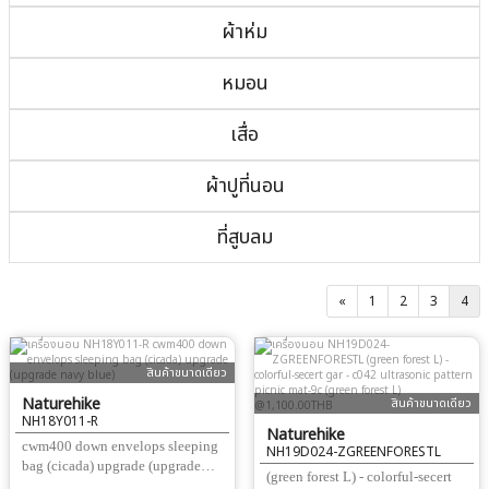
ผ้าห่ม
หมอน
เสื่อ
ผ้าปูที่นอน
ที่สูบลม
«
1
2
3
4
สินค้าขนาดเดียว
Naturehike
สินค้าขนาดเดียว
NH18Y011-R
Naturehike
cwm400 down envelops sleeping
NH19D024-ZGREENFORESTL
bag (cicada) upgrade (upgrade
(green forest L) - colorful-secert
navy blue)