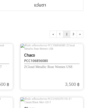
แว่นตา
«
1
2
3
»
Chaco
PCC106856080
S7
ZCloud Metallic Rose Women US8
500 ฿
3,500 ฿