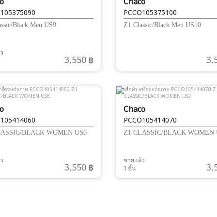
o
Chaco
105375090
PCCO105375100
assic/Black Men US9
Z1 Classic/Black Men US10
้ว
3,550 ฿
3,
o
Chaco
105414060
PCCO105414070
LASSIC/BLACK WOMEN US6
Z1 CLASSIC/BLACK WOMEN 
้ว
ขายแล้ว
3,550 ฿
3,
3 ชิ้น