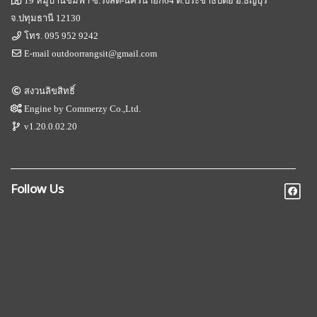
19 หมู่บ้านชมฟ้า ซ.รังสิต-นครนายก64 ต.ประชาธิปัตย์ อ.ธัญบุรี
จ.ปทุมธานี 12130
โทร.
095 952 9242
E-mail
outdoorrangsit@gmail.com
สงวนลิขสิทธิ์
Engine by
Commerzy Co.,Ltd.
v1.20.0.02.20
Follow Us